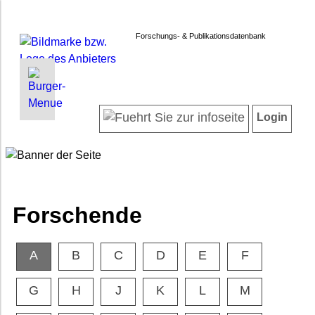
Forschungs- & Publikationsdatenbank
INFORMATIONEN | SUCHEN
LOGIN
Willkommen
Registrieren
Login
Projektübersicht
Login
Forschende
Suche in Projekten
Suche in Publikationen
FAQ
Forschende
Impressum
Datenschutz
A
B
C
D
E
F
Barrierefreiheit
G
H
J
K
L
M