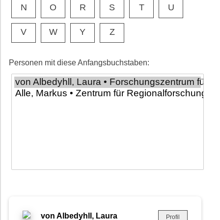
N
O
R
S
T
U
V
W
Y
Z
Personen mit diese Anfangsbuchstaben:
von Albedyhll, Laura
Profil