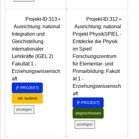
Projekt-ID:313 •
Projekt-ID:312 •
Ausrichtung: national
Ausrichtung: national
Integration und
Projekt PhysikSPIEL -
Gleichstellung
Entdecke die Physik
internationaler
im Spiel!
Lehrkräfte (IGEL 2)
Forschungszentrum
Fakultät 1 -
für Elementar- und
Erziehungswissensch
Primarbildung: Fakult
aft
ät 1 -
Erziehungswissensch
[F-PROJEKT]
aft
akt. laufend
[F-PROJEKT]
anzeigen
abgeschlossen
anzeigen