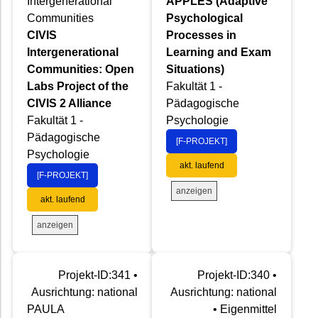
Intergenerational
APPLES (Adaptive
Communities
Psychological
CIVIS
Processes in
Intergenerational
Learning and Exam
Communities: Open
Situations)
Labs Project of the
Fakultät 1 -
CIVIS 2 Alliance
Pädagogische
Fakultät 1 -
Psychologie
Pädagogische
[F-PROJEKT]
Psychologie
akt. laufend
[F-PROJEKT]
anzeigen
akt. laufend
anzeigen
Projekt-ID:341 •
Projekt-ID:340 •
Ausrichtung: national
Ausrichtung: national
PAULA
• Eigenmittel