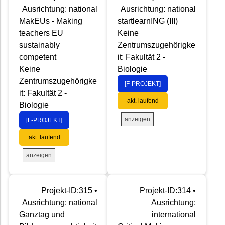
Ausrichtung: national
Ausrichtung: national
MakEUs - Making
startlearnING (III)
teachers EU
Keine
sustainably
Zentrumszugehörigke
competent
it: Fakultät 2 -
Keine
Biologie
Zentrumszugehörigke
[F-PROJEKT]
it: Fakultät 2 -
akt. laufend
Biologie
anzeigen
[F-PROJEKT]
akt. laufend
anzeigen
Projekt-ID:315 •
Projekt-ID:314 •
Ausrichtung: national
Ausrichtung:
Ganztag und
international