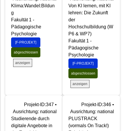
Klima:Wandel:Bildun
Von KI lernen, mit KI
g
lehren: Die Zukunft
Fakultät 1 -
der
Pädagogische
Hochschulbildung (W
Psychologie
P6 & WP7)
Fakultät 1 -
[F-PROJEKT]
Pädagogische
abgeschlossen
Psychologie
anzeigen
[F-PROJEKT]
abgeschlossen
anzeigen
Projekt-ID:347 •
Projekt-ID:346 •
Ausrichtung: national
Ausrichtung: national
Studierende durch
PLUSTRACK
digitale Angebote in
(vormals On Track!)