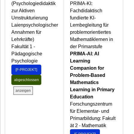
(Psychologiedidaktik
PRIMA-KI:
zur Aktiven
Fachdidaktisch
Umstrukturierung
fundierte KI-
Laienpsychologischer
Lernbegleitung für
Annahmen für
problemorientiertes
Lehrkräfte)
Mathematiklernen in
Fakultät 1 -
der Primarstufe
Pädagogische
PRIMA-AI: AI
Psychologie
Learning
Companion for
[F-PROJEKT]
Problem-Based
abgeschlossen
Mathematics
Learning in Primary
anzeigen
Education
Forschungszentrum
für Elementar- und
Primarbildung: Fakult
ät 2 - Mathematik