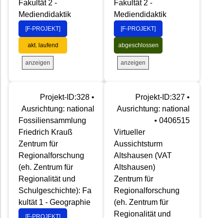
Fakultät 2 -
Fakultät 2 -
Mediendidaktik
Mediendidaktik
[F-PROJEKT]
[F-PROJEKT]
akt. laufend
abgeschlossen
anzeigen
anzeigen
Projekt-ID:328 •
Projekt-ID:327 •
Ausrichtung: national
Ausrichtung: national
Fossiliensammlung
• 0406515
Friedrich Krauß
Virtueller
Zentrum für
Aussichtsturm
Regionalforschung
Altshausen (VAT
(eh. Zentrum für
Altshausen)
Regionalität und
Zentrum für
Schulgeschichte): Fa
Regionalforschung
kultät 1 - Geographie
(eh. Zentrum für
Regionalität und
[F-PROJEKT]