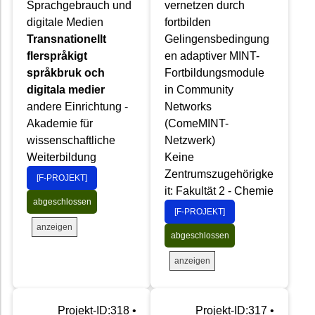
Sprachgebrauch und
vernetzen durch
digitale Medien
fortbilden
Transnationellt
Gelingensbedingung
flerspråkigt
en adaptiver MINT-
språkbruk och
Fortbildungsmodule
digitala medier
in Community
andere Einrichtung -
Networks
Akademie für
(ComeMINT-
wissenschaftliche
Netzwerk)
Weiterbildung
Keine
Zentrumszugehörigke
[F-PROJEKT]
it: Fakultät 2 - Chemie
abgeschlossen
[F-PROJEKT]
anzeigen
abgeschlossen
anzeigen
Projekt-ID:318 •
Projekt-ID:317 •