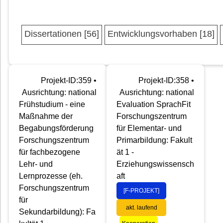
Dissertationen [56]
Entwicklungsvorhaben [18]
Projekt-ID:359 •
Projekt-ID:358 •
Ausrichtung: national
Ausrichtung: national
Frühstudium - eine
Evaluation SprachFit
Maßnahme der
Forschungszentrum
Begabungsförderung
für Elementar- und
Forschungszentrum
Primarbildung: Fakult
für fachbezogene
ät 1 -
Lehr- und
Erziehungswissensch
Lernprozesse (eh.
aft
Forschungszentrum
[F-PROJEKT]
für
akt. laufend
Sekundarbildung): Fa