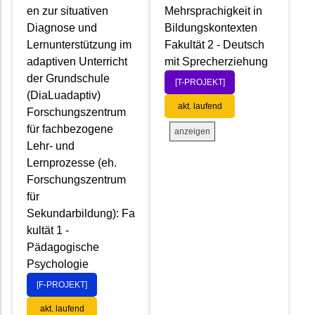
en zur situativen
Mehrsprachigkeit in
Diagnose und
Bildungskontexten
Lernunterstützung im
Fakultät 2 - Deutsch
adaptiven Unterricht
mit Sprecherziehung
der Grundschule
[T-PROJEKT]
(DiaLuadaptiv)
akt. laufend
Forschungszentrum
für fachbezogene
anzeigen
Lehr- und
Lernprozesse (eh.
Forschungszentrum
für
Sekundarbildung): Fa
kultät 1 -
Pädagogische
Psychologie
[F-PROJEKT]
akt. laufend