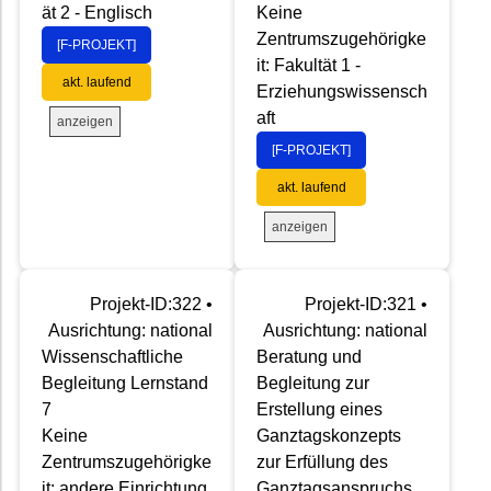
ät 2 - Englisch
Keine
Zentrumszugehörigke
[F-PROJEKT]
it: Fakultät 1 -
akt. laufend
Erziehungswissensch
aft
anzeigen
[F-PROJEKT]
akt. laufend
anzeigen
Projekt-ID:322 •
Projekt-ID:321 •
Ausrichtung: national
Ausrichtung: national
Wissenschaftliche
Beratung und
Begleitung Lernstand
Begleitung zur
7
Erstellung eines
Keine
Ganztagskonzepts
Zentrumszugehörigke
zur Erfüllung des
it: andere Einrichtung
Ganztagsanspruchs