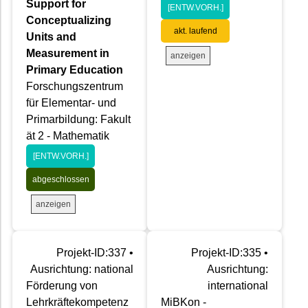
Support for
[ENTW.VORH.]
Conceptualizing
akt. laufend
Units and
Measurement in
anzeigen
Primary Education
Forschungszentrum
für Elementar- und
Primarbildung: Fakult
ät 2 - Mathematik
[ENTW.VORH.]
abgeschlossen
anzeigen
Projekt-ID:337 •
Projekt-ID:335 •
Ausrichtung: national
Ausrichtung:
Förderung von
international
Lehrkräftekompetenz
MiBKon -