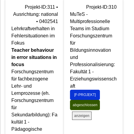
Projekt-ID:311 •
Projekt-ID:310
Ausrichtung: national
MuTeS -
• 0402541
Multiprofessionelle
Lehrkraftverhalten in
Teams im Studium
Fehlersituationen im
Forschungszentrum
Fokus
für
Teacher behaviour
Bildungsinnovation
in error situations in
und
focus
Professionalisierung:
Forschungszentrum
Fakultät 1 -
für fachbezogene
Erziehungswissensch
Lehr- und
aft
Lernprozesse (eh.
[F-PROJEKT]
Forschungszentrum
abgeschlossen
für
Sekundarbildung): Fa
anzeigen
kultät 1 -
Pädagogische