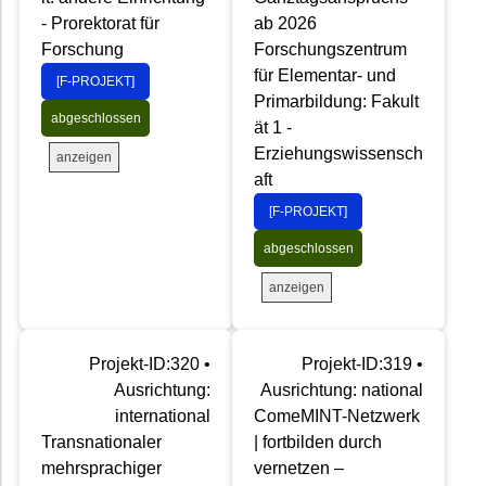
- Prorektorat für
ab 2026
Forschung
Forschungszentrum
für Elementar- und
[F-PROJEKT]
Primarbildung: Fakult
abgeschlossen
ät 1 -
Erziehungswissensch
anzeigen
aft
[F-PROJEKT]
abgeschlossen
anzeigen
Projekt-ID:320 •
Projekt-ID:319 •
Ausrichtung:
Ausrichtung: national
international
ComeMINT-Netzwerk
Transnationaler
| fortbilden durch
mehrsprachiger
vernetzen –