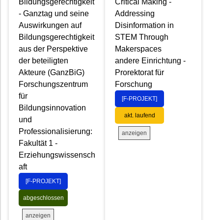
Bildungsgerechtigkeit
Critical Making -
- Ganztag und seine
Addressing
Auswirkungen auf
Disinformation in
Bildungsgerechtigkeit
STEM Through
aus der Perspektive
Makerspaces
der beteiligten
andere Einrichtung -
Akteure (GanzBiG)
Prorektorat für
Forschungszentrum
Forschung
für
[F-PROJEKT]
Bildungsinnovation
akt. laufend
und
Professionalisierung:
anzeigen
Fakultät 1 -
Erziehungswissensch
aft
[F-PROJEKT]
abgeschlossen
anzeigen