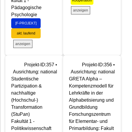
kultät 1 -
Kooperation
Pädagogische
anzeigen
Psychologie
[F-PROJEKT]
akt. laufend
anzeigen
Projekt-ID:357 •
Projekt-ID:356 •
Ausrichtung: national
Ausrichtung: national
Studentische
GRETA Alpha –
Partizipation &
Kompetenzmodell für
nachhaltige
Lehrkräfte in der
(Hochschul-)
Alphabetisierung und
Transformation
Grundbildung
(StuPan)
Forschungszentrum
Fakultät 1 -
für Elementar- und
Politikwissenschaft
Primarbildung: Fakult