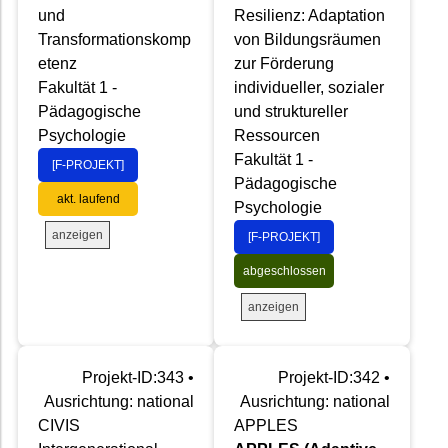
und
Resilienz: Adaptation
Transformationskomp
von Bildungsräumen
etenz
zur Förderung
Fakultät 1 -
individueller, sozialer
Pädagogische
und struktureller
Psychologie
Ressourcen
Fakultät 1 -
[F-PROJEKT]
Pädagogische
akt. laufend
Psychologie
anzeigen
[F-PROJEKT]
abgeschlossen
anzeigen
Projekt-ID:343 •
Projekt-ID:342 •
Ausrichtung: national
Ausrichtung: national
CIVIS
APPLES