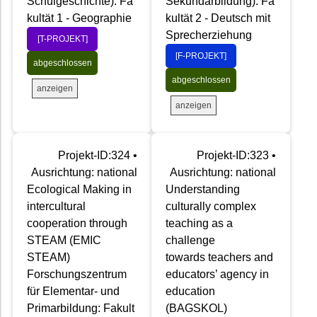
Schulgeschichte): Fa
Sekundarbildung): Fa
kultät 1 - Geographie
kultät 2 - Deutsch mit
Sprecherziehung
[T-PROJEKT]
[F-PROJEKT]
abgeschlossen
abgeschlossen
anzeigen
anzeigen
Projekt-ID:324 •
Projekt-ID:323 •
Ausrichtung: national
Ausrichtung: national
Ecological Making in
Understanding
intercultural
culturally complex
cooperation through
teaching as a
STEAM (EMIC
challenge
STEAM)
towards teachers and
Forschungszentrum
educators’ agency in
für Elementar- und
education
Primarbildung: Fakult
(BAGSKOL)