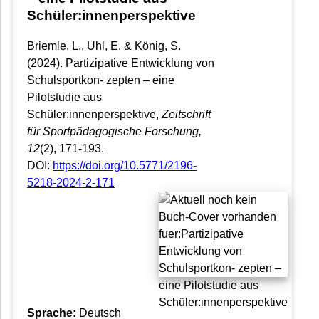
Schüler:innenperspektive
Briemle, L., Uhl, E. & König, S.
(2024). Partizipative Entwicklung von
Schulsportkon- zepten – eine
Pilotstudie aus
Schüler:innenperspektive,
Zeitschrift
für Sportpädagogische Forschung
,
12
(2), 171-193.
DOI:
https://doi.org/10.5771/2196-
5218-2024-2-171
Sprache:
Deutsch