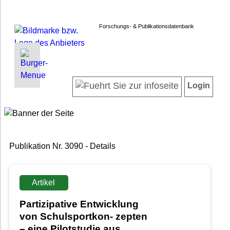
Forschungs- & Publikationsdatenbank
INFORMATIONEN | SUCHEN
LOGIN
Willkommen
Registrieren
Login
Projektübersicht
Login
Forschende
Suche in Projekten
Suche in Publikationen
Publikation Nr. 3090 - Details
FAQ
Impressum
Datenschutz
Artikel
Barrierefreiheit
Partizipative Entwicklung
von Schulsportkon- zepten
– eine Pilotstudie aus