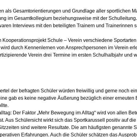
en als Gesamtorientierungen und Grundlage aller sportlichen 
ng im Gesamtkollegium beziehungsweise mit der Schulleitung. I
waren Interviews mit den beteiligten Trainern und Trainerinnen 
em Kooperationsprojekt Schule – Verein verschiedene Sportarte
 wird durch Kennenlernen von Ansprechpersonen im Verein erlei
partizipierende Verein drei Termine im ersten Schulhalbjahr und 
ertel der befragten Schüler würden freiwillig und gerne noch ei
eine gab es keine negative Äußerung bezüglich einer erneuten Be
lte.
tag: Der Faktor „Mehr Bewegung im Alltag“ wird von allen Beteil
st. Aus Schülersicht wirkt sich das Sportkarussell positiv auf di
tzzeiten sind weitere Resultate. Die am häufigsten genannte Stä
kooperativen Erfahrungen. Auch die Schüler schätzen das Ausp