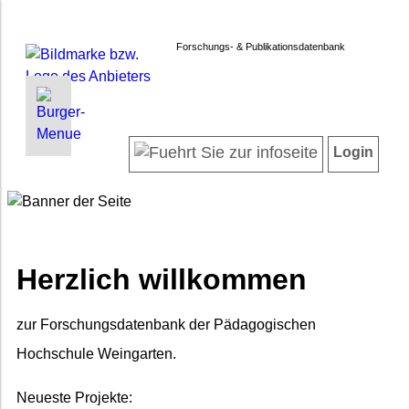
Forschungs- & Publikationsdatenbank
INFORMATIONEN | SUCHEN
LOGIN
Willkommen
Registrieren
Login
Projektübersicht
Login
Forschende
Suche in Projekten
Suche in Publikationen
FAQ
Herzlich willkommen
Impressum
Datenschutz
zur Forschungsdatenbank der Pädagogischen
Barrierefreiheit
Hochschule Weingarten.
Neueste Projekte: